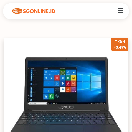
TKDN
43.49%