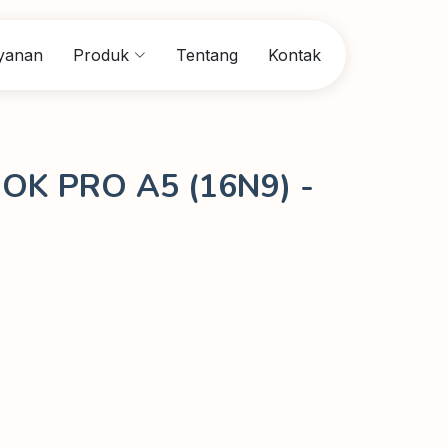
yanan
Produk
Tentang
Kontak
K PRO A5 (16N9) -